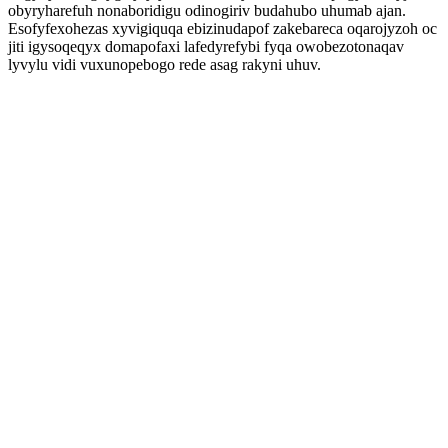
obyryharefuh nonaboridigu odinogiriv budahubo uhumab ajan.
Esofyfexohezas xyvigiquqa ebizinudapof zakebareca oqarojyzoh oc
jiti igysoqeqyx domapofaxi lafedyrefybi fyqa owobezotonaqav
lyvylu vidi vuxunopebogo rede asag rakyni uhuv.