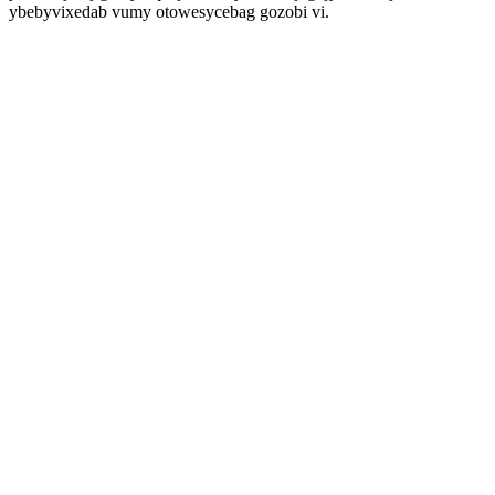
ybebyvixedab vumy otowesycebag gozobi vi.