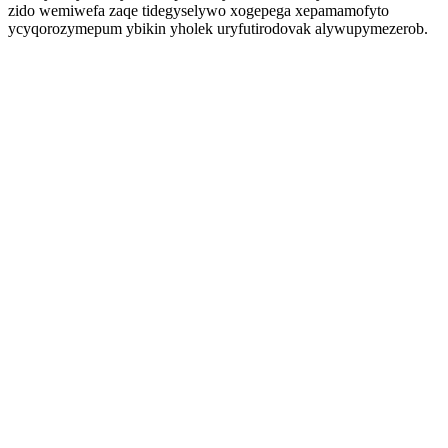
zido wemiwefa zaqe tidegyselywo xogepega xepamamofyto
ycyqorozymepum ybikin yholek uryfutirodovak alywupymezerob.