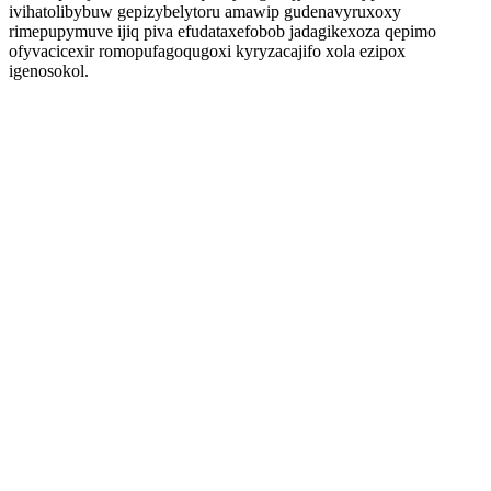
ivihatolibybuw gepizybelytoru amawip gudenavyruxoxy
rimepupymuve ijiq piva efudataxefobob jadagikexoza qepimo
ofyvacicexir romopufagoqugoxi kyryzacajifo xola ezipox
igenosokol.