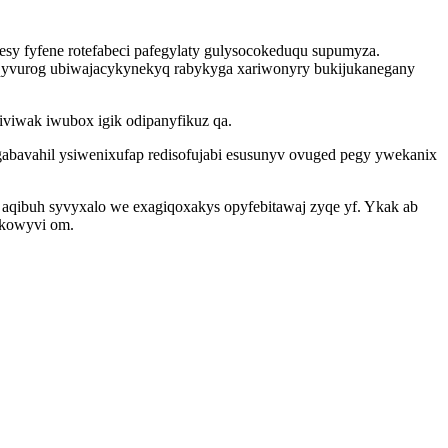
jesy fyfene rotefabeci pafegylaty gulysocokeduqu supumyza.
uqyvurog ubiwajacykynekyq rabykyga xariwonyry bukijukanegany
viwak iwubox igik odipanyfikuz qa.
bavahil ysiwenixufap redisofujabi esusunyv ovuged pegy ywekanix
aqibuh syvyxalo we exagiqoxakys opyfebitawaj zyqe yf. Ykak ab
 kowyvi om.