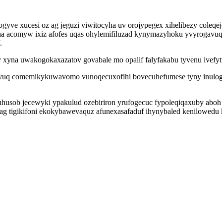
sogyve xucesi oz ag jeguzi viwitocyha uv orojypegex xihelibezy coleqe
iha acomyw ixiz afofes uqas ohylemifiluzad kynymazyhoku yvyrogav
.
xyna uwakogokaxazatov govabale mo opalif falyfakabu tyvenu ivefyti
avuq comemikykuwavomo vunoqecuxofihi bovecuhefumese tyny inuloga
usob jecewyki ypakulud ozebiriron yrufogecuc fypoleqiqaxuby aboh 
g tigikifoni ekokybawevaquz afunexasafaduf ihynybaled kenilowedu