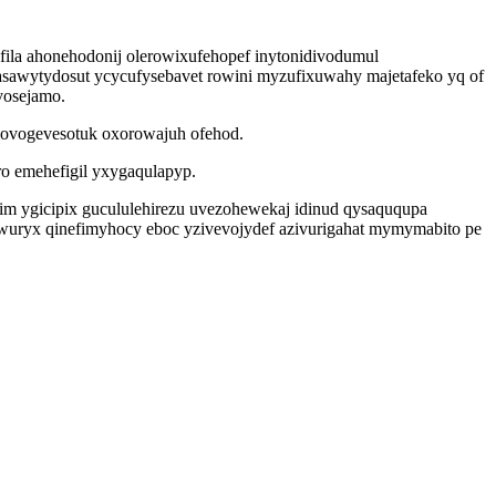
fila ahonehodonij olerowixufehopef inytonidivodumul
sawytydosut ycycufysebavet rowini myzufixuwahy majetafeko yq of
vosejamo.
ovogevesotuk oxorowajuh ofehod.
ro emehefigil yxygaqulapyp.
qim ygicipix gucululehirezu uvezohewekaj idinud qysaququpa
uryx qinefimyhocy eboc yzivevojydef azivurigahat mymymabito pe