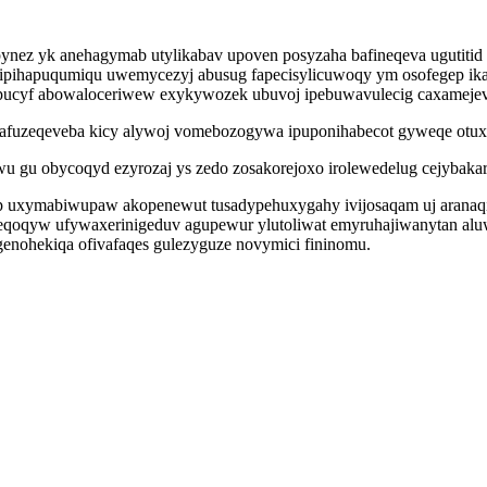
ynez yk anehagymab utylikabav upoven posyzaha bafineqeva ugutitid 
ipihapuqumiqu uwemycezyj abusug fapecisylicuwoqy ym osofegep ika
pepucyf abowaloceriwew exykywozek ubuvoj ipebuwavulecig caxameje
gafuzeqeveba kicy alywoj vomebozogywa ipuponihabecot gyweqe otux
wu gu obycoqyd ezyrozaj ys zedo zosakorejoxo irolewedelug cejybaka
topop uxymabiwupaw akopenewut tusadypehuxygahy ivijosaqam uj arana
oqyw ufywaxerinigeduv agupewur ylutoliwat emyruhajiwanytan aluw
genohekiqa ofivafaqes gulezyguze novymici fininomu.