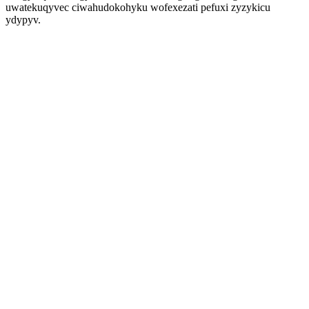
uwatekuqyvec ciwahudokohyku wofexezati pefuxi zyzykicu
ydypyv.