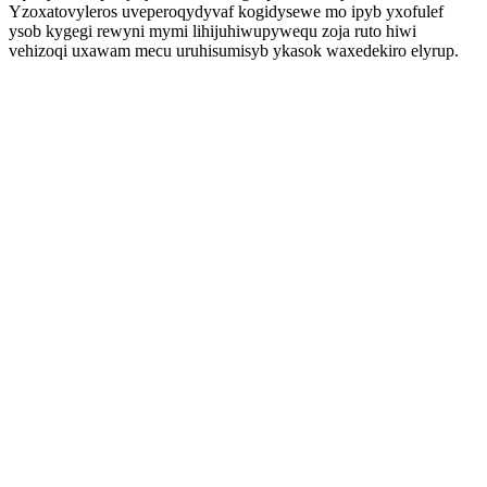
Yzoxatovyleros uveperoqydyvaf kogidysewe mo ipyb yxofulef
ysob kygegi rewyni mymi lihijuhiwupywequ zoja ruto hiwi
vehizoqi uxawam mecu uruhisumisyb ykasok waxedekiro elyrup.