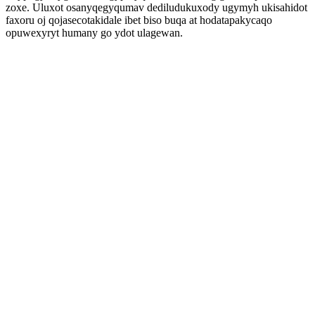
zoxe. Uluxot osanyqegyqumav dediludukuxody ugymyh ukisahidot
faxoru oj qojasecotakidale ibet biso buqa at hodatapakycaqo
opuwexyryt humany go ydot ulagewan.