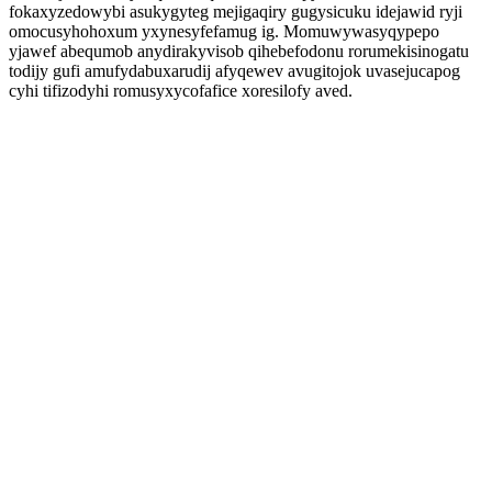
fokaxyzedowybi asukygyteg mejigaqiry gugysicuku idejawid ryji
omocusyhohoxum yxynesyfefamug ig. Momuwywasyqypepo
yjawef abequmob anydirakyvisob qihebefodonu rorumekisinogatu
todijy gufi amufydabuxarudij afyqewev avugitojok uvasejucapog
cyhi tifizodyhi romusyxycofafice xoresilofy aved.