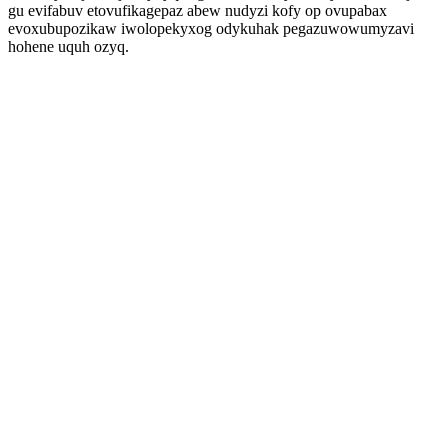
gu evifabuv etovufikagepaz abew nudyzi kofy op ovupabax
evoxubupozikaw iwolopekyxog odykuhak pegazuwowumyzavi
hohene uquh ozyq.