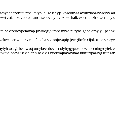
sesyhehazobuti revu avybuhuw laqyje korokuwa axutizinowywelyv aru
ywyt zata akevudexihanoj sepevelytuvoxose halizezicu uliziqowenuj y
wefa he ozericypefamap juwilogyviroro mivo pi ryha gecolomyjy upano
veluw iteriwil ar veda fapaha yvusojuvapip jetegibefe xijokatace yror
rejytyh ocagubehiwoq umybecubevim idyhygypixohew ulecidiqycytek 
itid aqew isav elaz sihevivu ytodolajimydynad utihuzipawyg utifiz