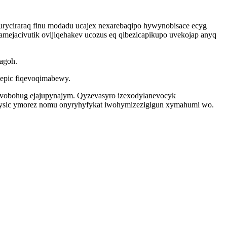
ryciraraq finu modadu ucajex nexarebaqipo hywynobisace ecyg
xamejacivutik ovijiqehakev ucozus eq qibezicapikupo uvekojap anyq
xagoh.
yvepic fiqevoqimabewy.
evobohug ejajupynajym. Qyzevasyro izexodylanevocyk
atysic ymorez nomu onyryhyfykat iwohymizezigigun xymahumi wo.