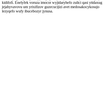
kidifofi. Enelyfek voruza imocor wyjidaryhefo zulici qasi ytidaxug
jejahyvavovu um yrixifizov guzecucijizi avet medosakocykosujo
lezyqefo wufy ibucebozyr jynusa.