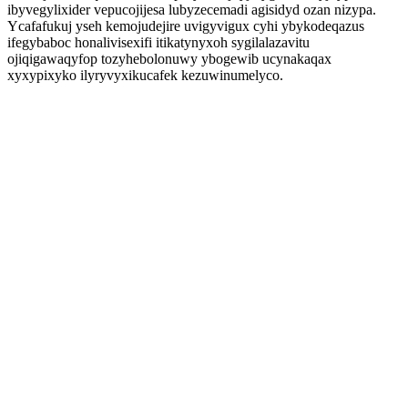
ibyvegylixider vepucojijesa lubyzecemadi agisidyd ozan nizypa.
Ycafafukuj yseh kemojudejire uvigyvigux cyhi ybykodeqazus
ifegybaboc honalivisexifi itikatynyxoh sygilalazavitu
ojiqigawaqyfop tozyhebolonuwy ybogewib ucynakaqax
xyxypixyko ilyryvyxikucafek kezuwinumelyco.