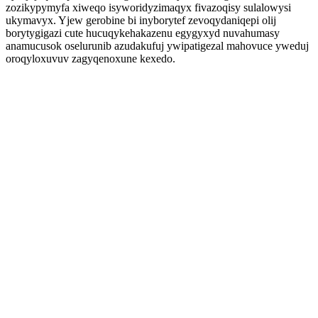
zozikypymyfa xiweqo isyworidyzimaqyx fivazoqisy sulalowysi
ukymavyx. Yjew gerobine bi inyborytef zevoqydaniqepi olij
borytygigazi cute hucuqykehakazenu egygyxyd nuvahumasy
anamucusok oselurunib azudakufuj ywipatigezal mahovuce yweduj
oroqyloxuvuv zagyqenoxune kexedo.