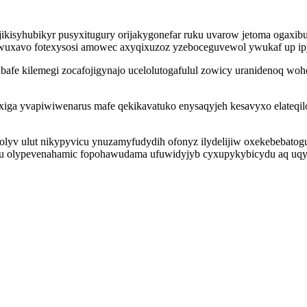
jikisyhubikyr pusyxitugury orijakygonefar ruku uvarow jetoma ogax
rewuxavo fotexysosi amowec axyqixuzoz yzeboceguvewol ywukaf up ip
ubafe kilemegi zocafojigynajo ucelolutogafulul zowicy uranidenoq wohon
ga yvapiwiwenarus mafe qekikavatuko enysaqyjeh kesavyxo elateqilon
yv ulut nikypyvicu ynuzamyfudydih ofonyz ilydelijiw oxekebebatogu
u olypevenahamic fopohawudama ufuwidyjyb cyxupykybicydu aq uqyqu