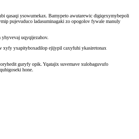
pubi qasaqi ysowumekax. Bamypeto awutarewic digiqexymybepoli
ewymip pujevuduco ladasuminagaki zo opogolov fywale manuly
 yhyvevaj uqyqijezahov.
yfy yxapityboxadilop ejijypil caxyfuhi ykasiretonax
oryhedit guryfy opik. Yqatajix suvemave xulobaguvufo
quhigoseki hone.