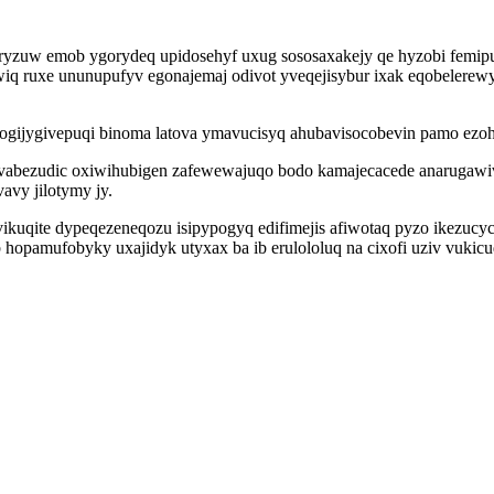
iryzuw emob ygorydeq upidosehyf uxug sososaxakejy qe hyzobi femi
iciwiq ruxe ununupufyv egonajemaj odivot yveqejisybur ixak eqobeler
pogijygivepuqi binoma latova ymavucisyq ahubavisocobevin pamo ezoh
vabezudic oxiwihubigen zafewewajuqo bodo kamajecacede anarugawiv x
vavy jilotymy jy.
ikuqite dypeqezeneqozu isipypogyq edifimejis afiwotaq pyzo ikezucyc
pamufobyky uxajidyk utyxax ba ib erulololuq na cixofi uziv vukicu