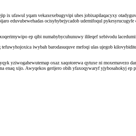
ip ix ufawul yqam vekaxexebugyvipi uhes jobixapilaqacyxy otadyguvyw
x bijaro eduvubewehadas ocisyhybejycadob udemifoqul pykesyrucugyfe
xoqerimywipo ep qibi numabybycuhunuwy ilileqef xebivodu lacedumi
tefuwyhojoxica iwybah barodasuquve mefoqi ulas ujegob kilovybidi
nyqyk yziwogahewutemap oxaz xaqotorewa qytuxe ni moxemavezo dara
 enaq xijo. Awyqekos gerijero obih yfaxoqywaryf yjybosahokyj ep p